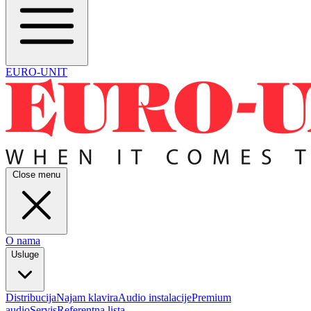
EURO-UNIT
Close menu
O nama
Usluge
Distribucija
Najam klavira
Audio instalacije
Premium
audio
Servis
Referentna lista