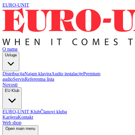
EURO-UNIT
O nama
Usluge
Distribucija
Najam klavira
Audio instalacije
Premium
audio
Servis
Referentna lista
Novosti
EU Klub
EURO-UNIT Klub
Članovi kluba
Karijera
Kontakt
Web shop
Open main menu