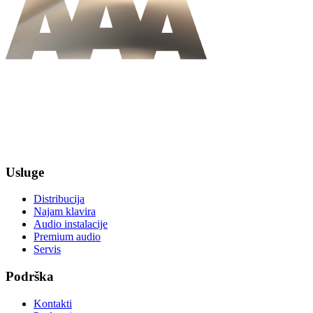
Usluge
Distribucija
Najam klavira
Audio instalacije
Premium audio
Servis
Podrška
Kontakti