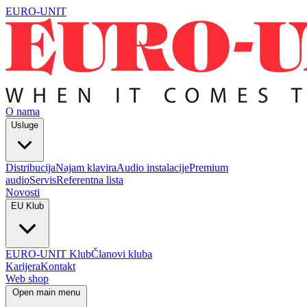
EURO-UNIT
O nama
Usluge
Distribucija
Najam klavira
Audio instalacije
Premium
audio
Servis
Referentna lista
Novosti
EU Klub
EURO-UNIT Klub
Članovi kluba
Karijera
Kontakt
Web shop
Open main menu