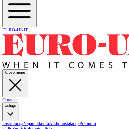
EURO-UNIT
Close menu
O nama
Usluge
Distribucija
Najam klavira
Audio instalacije
Premium
audio
Servis
Referentna lista