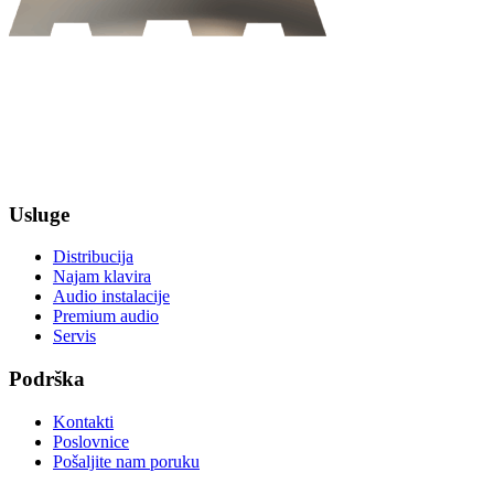
Usluge
Distribucija
Najam klavira
Audio instalacije
Premium audio
Servis
Podrška
Kontakti
Poslovnice
Pošaljite nam poruku