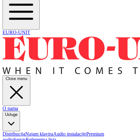
EURO-UNIT
Close menu
O nama
Usluge
Distribucija
Najam klavira
Audio instalacije
Premium
audio
Servis
Referentna lista