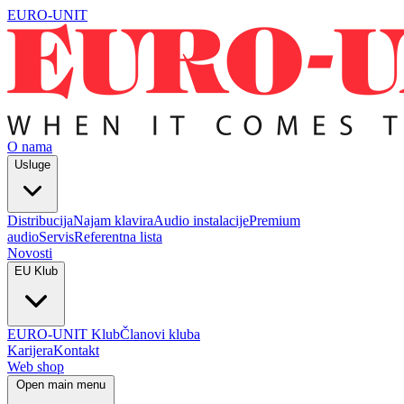
EURO-UNIT
O nama
Usluge
Distribucija
Najam klavira
Audio instalacije
Premium
audio
Servis
Referentna lista
Novosti
EU Klub
EURO-UNIT Klub
Članovi kluba
Karijera
Kontakt
Web shop
Open main menu