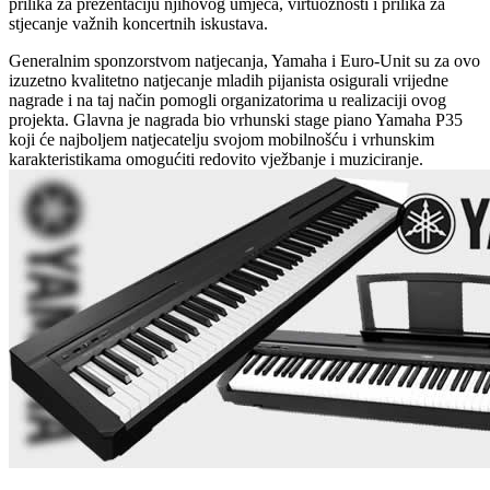
prilika za prezentaciju njihovog umjeća, virtuoznosti i prilika za
stjecanje važnih koncertnih iskustava.
Generalnim sponzorstvom natjecanja, Yamaha i Euro-Unit su za ovo
izuzetno kvalitetno natjecanje mladih pijanista osigurali vrijedne
nagrade i na taj način pomogli organizatorima u realizaciji ovog
projekta. Glavna je nagrada bio vrhunski stage piano Yamaha P35
koji će najboljem natjecatelju svojom mobilnošću i vrhunskim
karakteristikama omogućiti redovito vježbanje i muziciranje.