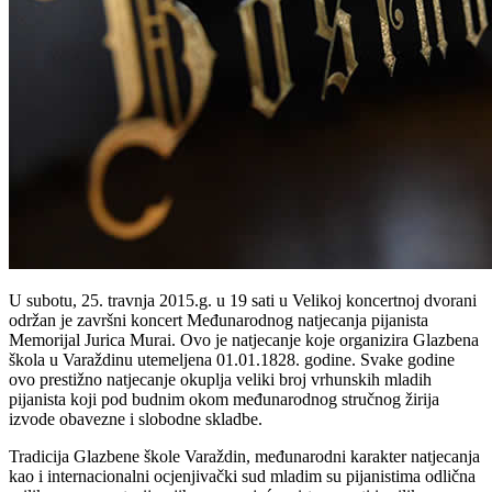
U subotu, 25. travnja 2015.g. u 19 sati u Velikoj koncertnoj dvorani
održan je završni koncert Međunarodnog natjecanja pijanista
Memorijal Jurica Murai. Ovo je natjecanje koje organizira Glazbena
škola u Varaždinu utemeljena 01.01.1828. godine. Svake godine
ovo prestižno natjecanje okuplja veliki broj vrhunskih mladih
pijanista koji pod budnim okom međunarodnog stručnog žirija
izvode obavezne i slobodne skladbe.
Tradicija Glazbene škole Varaždin, međunarodni karakter natjecanja
kao i internacionalni ocjenjivački sud mladim su pijanistima odlična