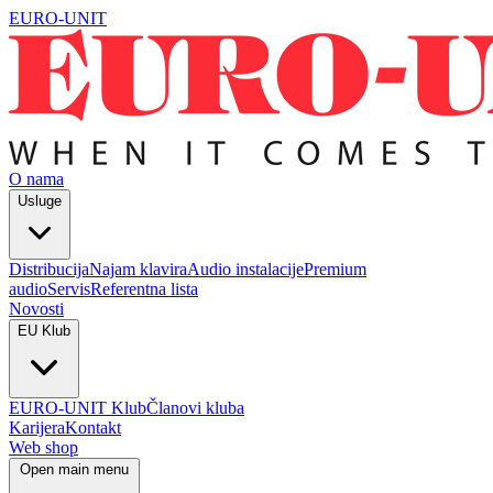
EURO-UNIT
O nama
Usluge
Distribucija
Najam klavira
Audio instalacije
Premium
audio
Servis
Referentna lista
Novosti
EU Klub
EURO-UNIT Klub
Članovi kluba
Karijera
Kontakt
Web shop
Open main menu