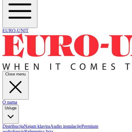
EURO-UNIT
Close menu
O nama
Usluge
Distribucija
Najam klavira
Audio instalacije
Premium
audio
Servis
Referentna lista