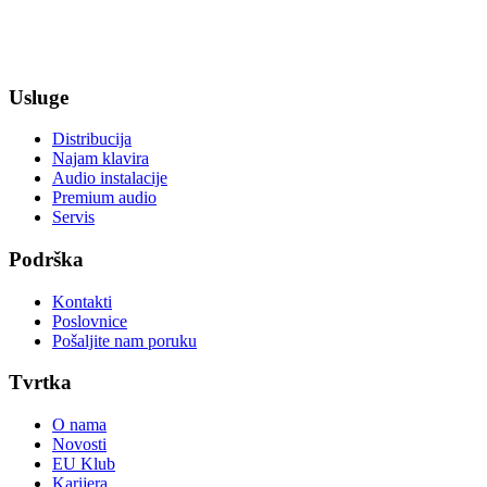
Usluge
Distribucija
Najam klavira
Audio instalacije
Premium audio
Servis
Podrška
Kontakti
Poslovnice
Pošaljite nam poruku
Tvrtka
O nama
Novosti
EU Klub
Karijera