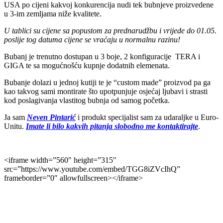
USA po cijeni kakvoj konkurencija nudi tek bubnjeve proizvedene
u 3-im zemljama niže kvalitete.
U tablici su cijene sa popustom za prednarudžbu i vrijede do 01.05.
poslije tog datuma cijene se vraćaju u normalnu razinu!
Bubanj je trenutno dostupan u 3 boje, 2 konfiguracije TERA i
GIGA te sa mogućnošću kupnje dodatnih elemenata.
Bubanje dolazi u jednoj kutiji te je “custom made” proizvod pa ga
kao takvog sami montirate što upotpunjuje osjećaj ljubavi i strasti
kod poslagivanja vlastitog bubnja od samog početka.
Ja sam
Neven Pintarić
i produkt specijalist sam za udaraljke u Euro-
Unitu.
Imate li bilo kakvih pitanja slobodno me kontaktirajte
.
<iframe width=”560″ height=”315″
src=”https://www.youtube.com/embed/TGG8iZVcIhQ”
frameborder=”0″ allowfullscreen></iframe>