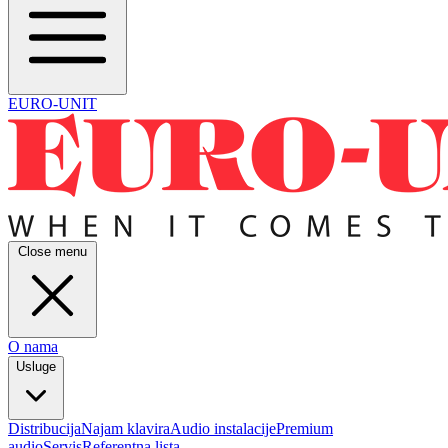
EURO-UNIT
Close menu
O nama
Usluge
Distribucija
Najam klavira
Audio instalacije
Premium
audio
Servis
Referentna lista