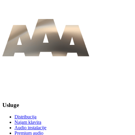
Usluge
Distribucija
Najam klavira
Audio instalacije
Premium audio