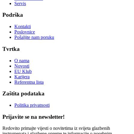
Servis
Podrška
Kontakti
Poslovnice
Pošaljite nam poruku
Tvrtka
O nama
Novosti
EU Klub
Karijera
Referentna lista
Zaštita podataka
Politika privatnosti
Prijavite se na newsletter!
Redovito primajte vijesti o novitetima iz svijeta glazbenih
instrumenata i glazbene opreme te informacije o posebnim