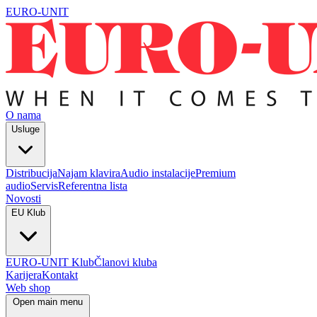
EURO-UNIT
O nama
Usluge
Distribucija
Najam klavira
Audio instalacije
Premium
audio
Servis
Referentna lista
Novosti
EU Klub
EURO-UNIT Klub
Članovi kluba
Karijera
Kontakt
Web shop
Open main menu