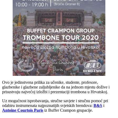
Ovo je jedinstvena prilika za učenike, studente, profesore,
glazbenike i glazbene zaljubljenike da na jednom mjestu dožive i
prisustvuju najvećoj izložbi i prezentaciji trombona u Hrvatskoj.
Uz mogućnost isprobavanja, stručne savjete i stručnu pomoć pri
odabiru instrumenata najpoznatijih svjetskih brendova:
B&S
i
Antoine Courtois Paris
iz Buffer Crampon grupacije.