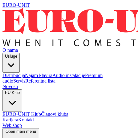
EURO-UNIT
O nama
Usluge
Distribucija
Najam klavira
Audio instalacije
Premium
audio
Servis
Referentna lista
Novosti
EU Klub
EURO-UNIT Klub
Članovi kluba
Karijera
Kontakt
Web shop
Open main menu