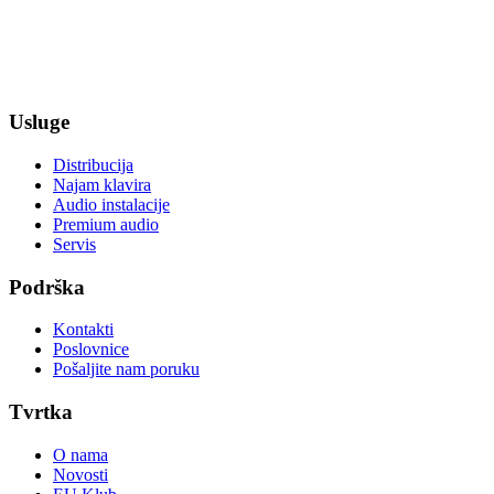
Usluge
Distribucija
Najam klavira
Audio instalacije
Premium audio
Servis
Podrška
Kontakti
Poslovnice
Pošaljite nam poruku
Tvrtka
O nama
Novosti