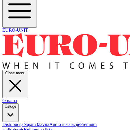
EURO-UNIT
Close menu
O nama
Usluge
Distribucija
Najam klavira
Audio instalacije
Premium
audio
Servis
Referentna lista